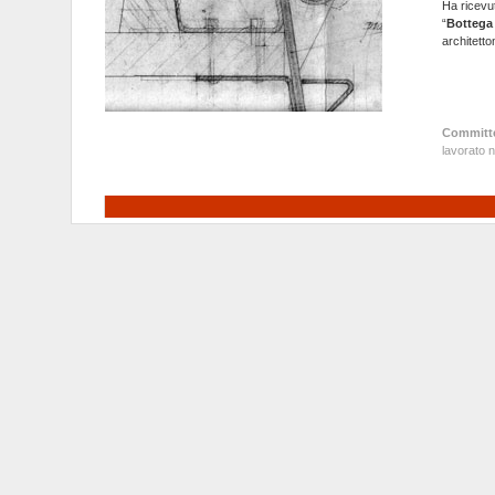
Ha ricevu
“
Bottega 
architett
Committe
lavorato n